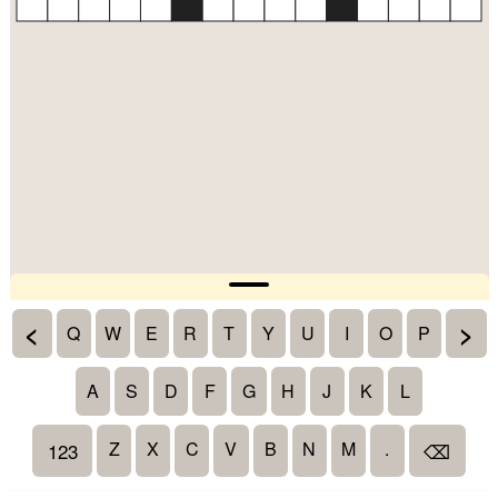
<
>
Q
W
E
R
T
Y
U
I
O
P
A
S
D
F
G
H
J
K
L
Z
X
C
V
B
N
M
.
123
⌫