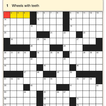
1
Wheels with teeth
1
2
3
4
5
6
7
8
9
10
11
12
13
14
15
16
17
18
19
20
21
22
23
24
25
26
27
28
29
30
31
32
33
34
35
36
37
38
39
40
41
42
43
44
45
46
47
48
49
50
51
52
53
54
55
56
57
58
59
60
61
62
63
64
65
66
67
68
69
70
71
72
73