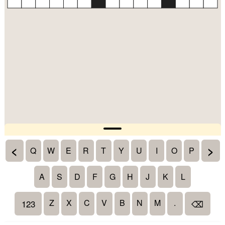
<
>
Q
W
E
R
T
Y
U
I
O
P
A
S
D
F
G
H
J
K
L
Z
X
C
V
B
N
M
.
123
⌫