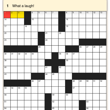
1
What a laugh!
1
2
3
4
5
6
7
8
9
10
11
12
13
14
15
16
17
18
19
20
21
22
23
24
25
26
27
28
29
30
31
32
33
34
35
36
37
38
39
40
41
42
43
44
45
46
47
48
49
50
51
52
53
54
55
56
57
58
59
60
61
62
63
64
65
66