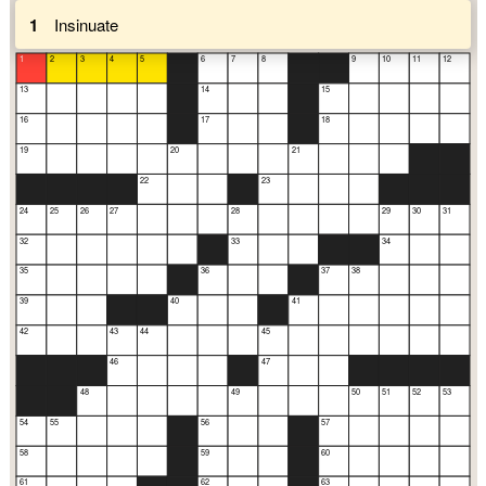
1
Insinuate
1
2
3
4
5
6
7
8
9
10
11
12
13
14
15
16
17
18
19
20
21
22
23
24
25
26
27
28
29
30
31
32
33
34
35
36
37
38
39
40
41
42
43
44
45
46
47
48
49
50
51
52
53
54
55
56
57
58
59
60
61
62
63