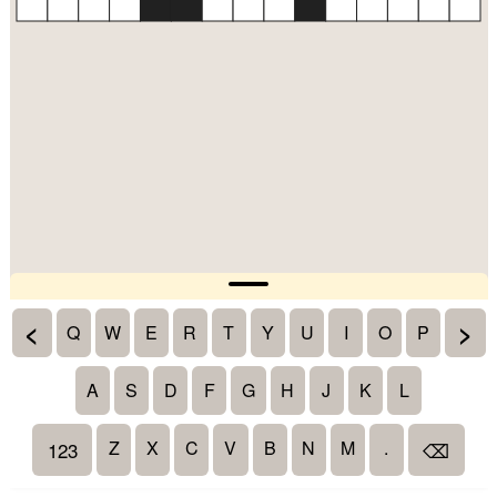
<
>
Q
W
E
R
T
Y
U
I
O
P
A
S
D
F
G
H
J
K
L
Z
X
C
V
B
N
M
.
123
⌫