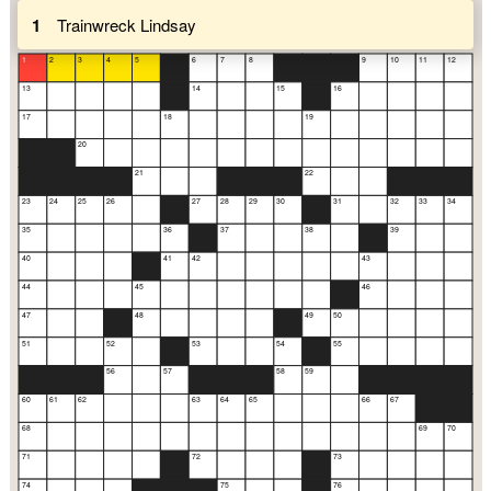
1
Trainwreck Lindsay
1
2
3
4
5
6
7
8
9
10
11
12
13
14
15
16
17
18
19
20
21
22
23
24
25
26
27
28
29
30
31
32
33
34
35
36
37
38
39
40
41
42
43
44
45
46
47
48
49
50
51
52
53
54
55
56
57
58
59
60
61
62
63
64
65
66
67
68
69
70
71
72
73
74
75
76