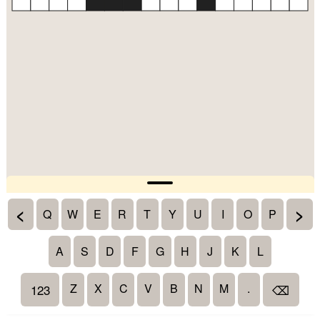
<
>
Q
W
E
R
T
Y
U
I
O
P
A
S
D
F
G
H
J
K
L
Z
X
C
V
B
N
M
.
123
⌫