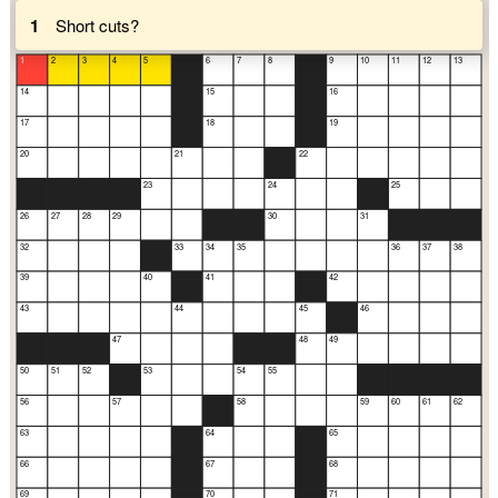
1
Short cuts?
1
2
3
4
5
6
7
8
9
10
11
12
13
14
15
16
17
18
19
20
21
22
23
24
25
26
27
28
29
30
31
32
33
34
35
36
37
38
39
40
41
42
43
44
45
46
47
48
49
50
51
52
53
54
55
56
57
58
59
60
61
62
63
64
65
66
67
68
69
70
71