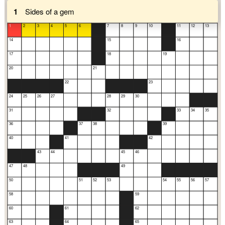
1
Sides of a gem
1
2
3
4
5
6
7
8
9
10
11
12
13
14
15
16
17
18
19
20
21
22
23
24
25
26
27
28
29
30
31
32
33
34
35
36
37
38
39
40
41
42
43
44
45
46
47
48
49
50
51
52
53
54
55
56
57
58
59
60
61
62
63
64
65