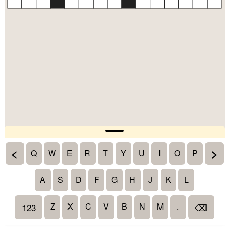
<
>
Q
W
E
R
T
Y
U
I
O
P
A
S
D
F
G
H
J
K
L
Z
X
C
V
B
N
M
.
123
⌫